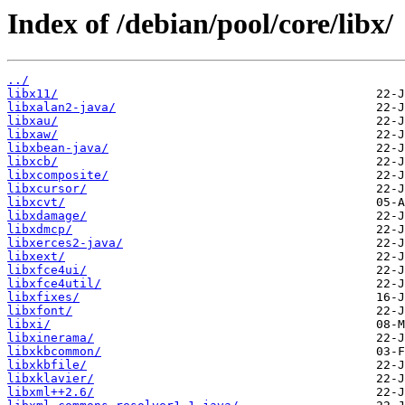
Index of /debian/pool/core/libx/
../
libx11/
libxalan2-java/
libxau/
libxaw/
libxbean-java/
libxcb/
libxcomposite/
libxcursor/
libxcvt/
libxdamage/
libxdmcp/
libxerces2-java/
libxext/
libxfce4ui/
libxfce4util/
libxfixes/
libxfont/
libxi/
libxinerama/
libxkbcommon/
libxkbfile/
libxklavier/
libxml++2.6/