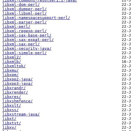
libxml-commons-resolver1.1-java/
libxml-dom-perl/
libxml-dumper-perl/
libxml-libxml-perl/
libxml-namespacesupport-perl/
libxml-parser-perl/
libxml-perl/
libxml-regexp-perl/
libxml-sax-base-perl/
libxml-sax-expat-perl/
libxml-sax-perl/
libxml-security-java/
libxml-simple-perl/
libxml2/
libxmlb/
libxmltok/
libxmu/
libxpm/
libxpp2-java/
libxpp3-java/
libxrandr/
libxrender/
libxres/
libxshmfence/
libxslt/
libxss/
libxstream-java/
libxt/
libxtst/
libxv/