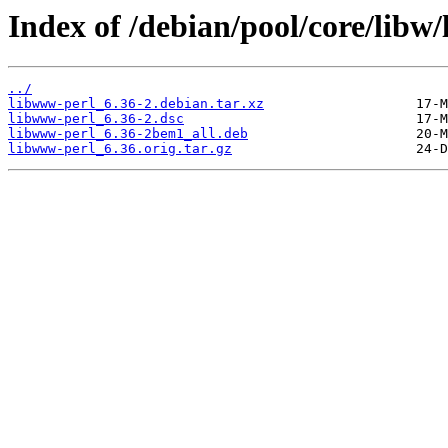
Index of /debian/pool/core/libw
../
libwww-perl_6.36-2.debian.tar.xz
libwww-perl_6.36-2.dsc
libwww-perl_6.36-2bem1_all.deb
libwww-perl_6.36.orig.tar.gz