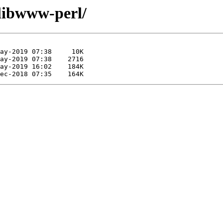
/libwww-perl/